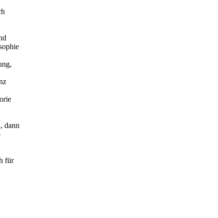
ch
nd
sophie
ung,
anz
orie
n, dann
o
h für