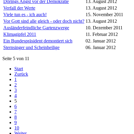
Dörings Angst vor der Demokratie
13. August 2012
Verfall der Werte
13. August 2012
Viele tun es - ich auch!
15. November 2011
Vor Gott sind alle gleich - oder doch nicht?
13. August 2012
Ausländerfeindliche Gartenzwerge
10. Dezember 2011
Klimagipfel 2011
11. Februar 2012
Ein Bundespräsident demontiert sich
02. Januar 2012
Sternsinger und Scheinheilige
06. Januar 2012
Seite 5 von 11
Start
Zurück
1
2
3
4
5
6
7
8
9
10
Weiter