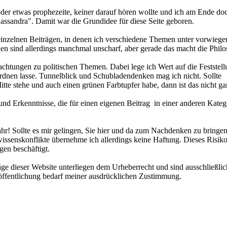
oder etwas prophezeite, keiner darauf hören wollte und ich am Ende do
Kassandra". Damit war die Grundidee für diese Seite geboren.
inzelnen Beiträgen, in denen ich verschiedene Themen unter vorwiege
en sind allerdings manchmal unscharf, aber gerade das macht die Philo
chtungen zu politischen Themen. Dabei lege ich Wert auf die Feststell
uordnen lasse. Tunnelblick und Schubladendenken mag ich nicht. Sollte
Mitte stehe und auch einen grünen Farbtupfer habe, dann ist das nicht g
d Erkenntnisse, die für einen eigenen Beitrag in einer anderen Kateg
ahr! Sollte es mir gelingen, Sie hier und da zum Nachdenken zu bringe
issenskonflikte übernehme ich allerdings keine Haftung. Dieses Risik
gen beschäftigt.
äge dieser Website unterliegen dem Urheberrecht und sind ausschließlic
öffentlichung bedarf meiner ausdrücklichen Zustimmung.