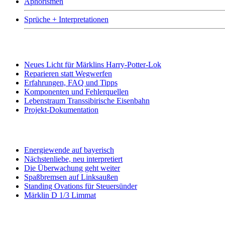
Aphorismen
Sprüche + Interpretationen
Neueste Beiträge
Neues Licht für Märklins Harry-Potter-Lok
Reparieren statt Wegwerfen
Erfahrungen, FAQ und Tipps
Komponenten und Fehlerquellen
Lebenstraum Transsibirische Eisenbahn
Projekt-Dokumentation
oft gelesen
Energiewende auf bayerisch
Nächstenliebe, neu interpretiert
Die Überwachung geht weiter
Spaßbremsen auf Linksaußen
Standing Ovations für Steuersünder
Märklin D 1/3 Limmat
Kontakt, Rechtliches