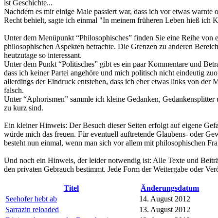
ist Geschichte...
Nachdem es mir einige Male passiert war, dass ich vor etwas warnte 
Recht behielt, sagte ich einmal "In meinem früheren Leben hieß ich 
Unter dem Menüpunkt “Philosophisches” finden Sie eine Reihe von e
philosophischen Aspekten betrachte. Die Grenzen zu anderen Bereich
heutzutage so interessant.
Unter dem Punkt “Politisches” gibt es ein paar Kommentare und Betra
dass ich keiner Partei angehöre und mich politisch nicht eindeutig z
allerdings der Eindruck entstehen, dass ich eher etwas links von der 
falsch.
Unter “Aphorismen” sammle ich kleine Gedanken, Gedankensplitter un
zu kurz sind.
Ein kleiner Hinweis: Der Besuch dieser Seiten erfolgt auf eigene Gef
würde mich das freuen. Für eventuell auftretende Glaubens- oder Gew
besteht nun einmal, wenn man sich vor allem mit philosophischen Fra
Und noch ein Hinweis, der leider notwendig ist: Alle Texte und Beitr
den privaten Gebrauch bestimmt. Jede Form der Weitergabe oder Ver
Titel
Änderungsdatum
Seehofer hebt ab
14. August 2012
Sarrazin reloaded
13. August 2012