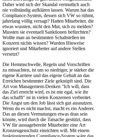
Daher wird sich der Skandal vermutlich auch
nie vollständig aufklären lassen. Warum hat das
Compliance-System, dessen sich VW so rühmt,
jahrelang völlig versagt? Hatten Mitarbeiter, die
etwas wussten, nicht den Mut, sich zu melden?
Mussten sie eventuell Sanktionen befürchten?
Wollte man an bestimmten Schaltstellen im
Konzern nichts wissen? Wurden Hinweise
ignoriert und Mitarbeiter auf andere Stellen
versetzt?
Die Hemmschwelle, Regeln und Vorschriften
zu missachten, ist um so niedriger, je stärker die
eigene Karriere und das eigene Gehalt an das
Erreichen bestimmter Ziele geknüpft sind. Die
Art von Management-Denken "Ich will, dass
das Ziel erreicht wird, es ist mir egal, wie ihr
das schafft" ist in vielen Konzernen verbreitet.
Die Angst um den Job lässt sich gut ausnutzen.
Wenn du es nicht machst, macht es ein Anderer.
Das an diesen Vermutungen etwas dran sein
könnte, wird durch die Tatsache gestützt, dass
VW für aussagebereite Mitarbeiter eine Art
Kronzeugenschutz einrichten will. Mit einem
funktionierenden Compliance-System wäre das