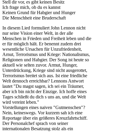
Stell dir vor, es gibt keinen Besitz
Ich frage mich, ob du es kannst
Keinen Grund für Habgier und Hunger
Die Menschheit eine Bruderschaft
In diesem Lied formuliert John Lennon nicht
nur seine Vision einer Welt, in der alle
Menschen in Frieden und Freiheit leben und die
er für möglich hält. Er benennt zudem drei
wesentliche Ursachen für Unzufriedenheit,
Arnut, Terrorismus und Kriege: Nationalismus,
Religionen und Habgier. Der Song ist heute so
aktuell wie selten zuvor. Armut, Hunger,
Unterdrückung, Kriege sind nicht ausgerottet,
Terrorismus breitet sich aus. Ist eine friedliche
Welt dennoch erreichbar? Lennons Antwort
lautet "Du magst sagen, ich sei ein Träumer,
aber ich bin nicht der Einzige. Ich hoffe eines
Tages schließt du dich s uns an, und die Welt
wird vereint leben."
Vorstellungen eines naiven "Gutmenschen"?
Nein, keineswegs. Vor kurzem sah ich eine
Reportage über ein größeres Kreuzfahrtschiff.
Der Personalchef sprach von seiner
internationalen Besatzung stolz als ein