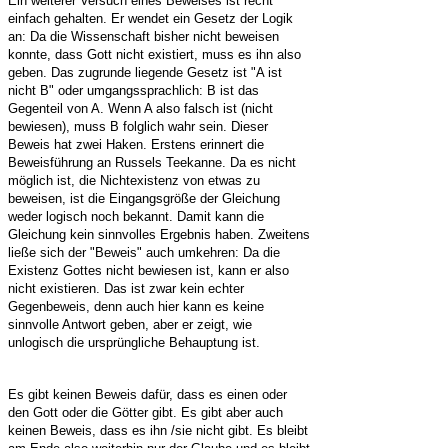
Ein weiterer Versuch eines Beweises ist recht
einfach gehalten. Er wendet ein Gesetz der Logik
an: Da die Wissenschaft bisher nicht beweisen
konnte, dass Gott nicht existiert, muss es ihn also
geben. Das zugrunde liegende Gesetz ist "A ist
nicht B" oder umgangssprachlich: B ist das
Gegenteil von A. Wenn A also falsch ist (nicht
bewiesen), muss B folglich wahr sein. Dieser
Beweis hat zwei Haken. Erstens erinnert die
Beweisführung an Russels Teekanne. Da es nicht
möglich ist, die Nichtexistenz von etwas zu
beweisen, ist die Eingangsgröße der Gleichung
weder logisch noch bekannt. Damit kann die
Gleichung kein sinnvolles Ergebnis haben. Zweitens
ließe sich der "Beweis" auch umkehren: Da die
Existenz Gottes nicht bewiesen ist, kann er also
nicht existieren. Das ist zwar kein echter
Gegenbeweis, denn auch hier kann es keine
sinnvolle Antwort geben, aber er zeigt, wie
unlogisch die ursprüngliche Behauptung ist.
Es gibt keinen Beweis dafür, dass es einen oder
den Gott oder die Götter gibt. Es gibt aber auch
keinen Beweis, dass es ihn /sie nicht gibt. Es bleibt