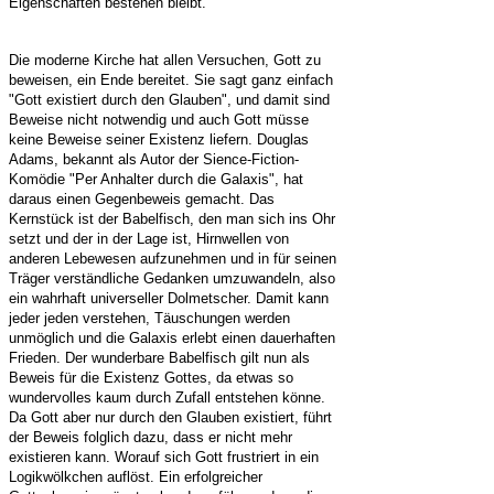
Eigenschaften bestehen bleibt.
Die moderne Kirche hat allen Versuchen, Gott zu
beweisen, ein Ende bereitet. Sie sagt ganz einfach
"Gott existiert durch den Glauben", und damit sind
Beweise nicht notwendig und auch Gott müsse
keine Beweise seiner Existenz liefern. Douglas
Adams, bekannt als Autor der Sience-Fiction-
Komödie "Per Anhalter durch die Galaxis", hat
daraus einen Gegenbeweis gemacht. Das
Kernstück ist der Babelfisch, den man sich ins Ohr
setzt und der in der Lage ist, Hirnwellen von
anderen Lebewesen aufzunehmen und in für seinen
Träger verständliche Gedanken umzuwandeln, also
ein wahrhaft universeller Dolmetscher. Damit kann
jeder jeden verstehen, Täuschungen werden
unmöglich und die Galaxis erlebt einen dauerhaften
Frieden. Der wunderbare Babelfisch gilt nun als
Beweis für die Existenz Gottes, da etwas so
wundervolles kaum durch Zufall entstehen könne.
Da Gott aber nur durch den Glauben existiert, führt
der Beweis folglich dazu, dass er nicht mehr
existieren kann. Worauf sich Gott frustriert in ein
Logikwölkchen auflöst. Ein erfolgreicher