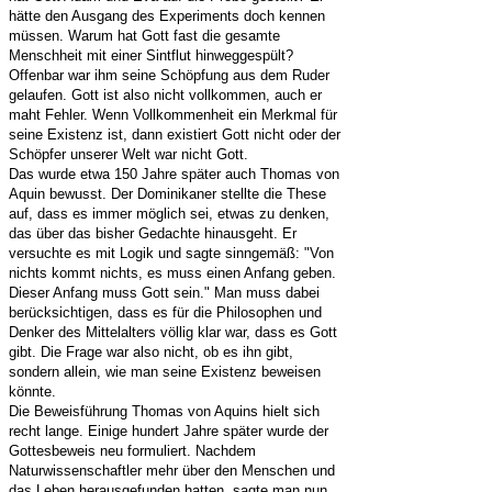
hätte den Ausgang des Experiments doch kennen
müssen. Warum hat Gott fast die gesamte
Menschheit mit einer Sintflut hinweggespült?
Offenbar war ihm seine Schöpfung aus dem Ruder
gelaufen. Gott ist also nicht vollkommen, auch er
maht Fehler. Wenn Vollkommenheit ein Merkmal für
seine Existenz ist, dann existiert Gott nicht oder der
Schöpfer unserer Welt war nicht Gott.
Das wurde etwa 150 Jahre später auch Thomas von
Aquin bewusst. Der Dominikaner stellte die These
auf, dass es immer möglich sei, etwas zu denken,
das über das bisher Gedachte hinausgeht. Er
versuchte es mit Logik und sagte sinngemäß: "Von
nichts kommt nichts, es muss einen Anfang geben.
Dieser Anfang muss Gott sein." Man muss dabei
berücksichtigen, dass es für die Philosophen und
Denker des Mittelalters völlig klar war, dass es Gott
gibt. Die Frage war also nicht, ob es ihn gibt,
sondern allein, wie man seine Existenz beweisen
könnte.
Die Beweisführung Thomas von Aquins hielt sich
recht lange. Einige hundert Jahre später wurde der
Gottesbeweis neu formuliert. Nachdem
Naturwissenschaftler mehr über den Menschen und
das Leben herausgefunden hatten, sagte man nun,