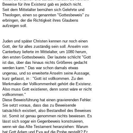
Beweise für ihre Existenz gab es jedoch nicht.
Seit dem Mittelalter bemühen sich Gelehrte und
Theologen, einen so genannten "Gottesbeweis" zu
erbringen, der die Richtigkeit ihres Glaubens
aufzeigen soll.
Juden und später Christen kennen nur noch einen
Gott, der für alles zuständig sein soll. Anselm von
Canterbury lieferte im Mittelalter, um 1080 herum,
den ersten Gottesbeweis. Der lautete schlicht "Gott
ist das, über das hinaus nichts Größeres gedacht
werden kann." Das war schon damals etwas
ungenau, und so erweiterte Anselm seine Aussage,
kurz gefasst, in : "Gott ist vollkommen. Zu den
Merkmalen der Vollkommenheit gehört die Existenz.
Also muss Gott existieren, denn sonst wäre er nicht
vollkommen."
Diese Beweisführung hat einen gravierenden Fehler.
Sie setzt voraus, dass das zu Beweisende
tatsächlich existiert, also Bestandteil des Beweises
ist. Somit ist genau genommen nichts bewiesen. Es
lässt sich sogar ein Gegenbeweis konstruieren,
wenn wir das Alte Testament heranziehen: Warum
hat Gott Adam und Eva auf die Probe gestellt? Er