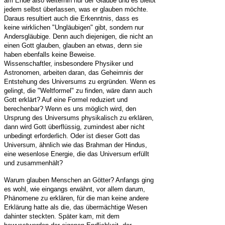
am Ende also weiterhin nur der Glaube und es bleibt
jedem selbst überlassen, was er glauben möchte.
Daraus resultiert auch die Erkenntnis, dass es
keine wirklichen "Ungläubigen" gibt, sondern nur
Andersgläubige
.
Denn auch diejenigen, die nicht an
einen Gott glauben, glauben an etwas, denn sie
haben ebenfalls keine Beweise.
Wissenschaftler, insbesondere Physiker und
Astronomen, arbeiten daran, das Geheimnis der
Entstehung des Universums zu ergründen. Wenn es
gelingt, die "Weltformel" zu finden, wäre dann auch
Gott erklärt? Auf eine Formel reduziert und
berechenbar? Wenn es uns möglich wird, den
Ursprung des Universums physikalisch zu erklären,
dann wird Gott überflüssig, zumindest aber nicht
unbedingt erforderlich. Oder ist dieser Gott das
Universum, ähnlich wie das Brahman der Hindus,
eine wesenlose Energie, die das Universum erfüllt
und zusammenhält?
Warum glauben Menschen an Götter? Anfangs ging
es wohl, wie eingangs erwähnt, vor allem darum,
Phänomene zu erklären, für die man keine andere
Erklärung hatte als die, das übermächtige Wesen
dahinter steckten. Später kam, mit dem