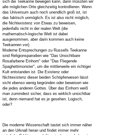
sich die Teekanne bewegen kann, dann müssten wir
alle möglichen Orte gleichzeitig kontrollieren. Wenn
das Universum auch noch unendlich groß ist, ist
das faktisch unmöglich. Es ist also nicht möglich,
die Nichtexistenz von Etwas zu beweisen,
jedenfalls nicht in der realen Welt (die
mathematisch-logische Welt ist dabei
ausgenommen, aber darin kommen auch keine
Teekannen vor).
Moderne Entsprechungen zu Russells Teekanne
sind Religionsparodien wie "Das Unsichtbare
Rosafarbene Einhorn" oder "Das Fliegende
Spaghettimonster", um die mittlerweile ein richtiger
Kult entstanden ist. Die Existenz oder
Nichtexistenz dieser beiden Schöpferwesen lässt
sicht ebenso wenig begründen oder beweisen wie
die jedes anderen Gottes. Über das Einhorn weiß
man zumindest sicher, dass es wirklich unsichtbar
ist, denn niemand hat es je gesehen. Logisch,
oder?
Die moderne Wissenschaft tastet sich immer näher
an den Urknall heran und findet immer mehr