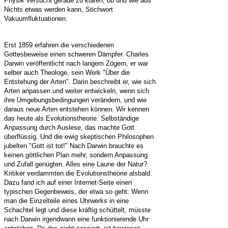
Physik versucht gerade zu klären, ob und wie aus
Nichts etwas werden kann, Stichwort
Vakuumfluktuationen.
Erst 1859 erfahren die verschiedenen
Gottesbeweise einen schweren Dämpfer. Charles
Darwin veröffentlicht nach langem Zögern, er war
selber auch Theologe, sein Werk "Über die
Entstehung der Arten". Darin beschreibt er, wie sich
Arten anpassen und weiter entwickeln, wenn sich
ihre Umgebungsbedingungen verändern, und wie
daraus neue Arten entstehen können. Wir kennen
das heute als Evolutionstheorie. Selbständige
Anpassung durch Auslese, das machte Gott
überflüssig. Und die ewig skeptischen Philosophen
jubelten "Gott ist tot!" Nach Darwin brauchte es
keinen göttlichen Plan mehr, sondern Anpassung
und Zufall genügten. Alles eine Laune der Natur?
Kritiker verdammten die Evolutionstheorie alsbald.
Dazu fand ich auf einer Internet-Seite einen
typischen Gegenbeweis, der etwa so geht: Wenn
man die Einzelteile eines Uhrwerks in eine
Schachtel legt und diese kräftig schüttelt, müsste
nach Darwin irgendwann eine funktionierende Uhr