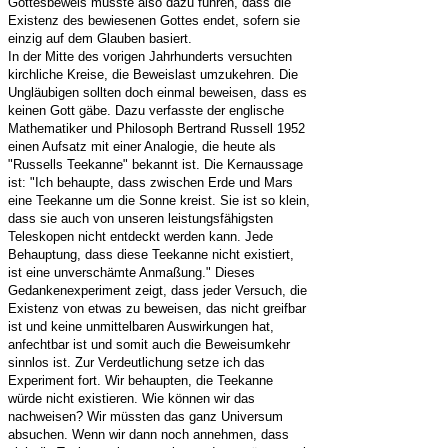
Gottesbeweis müsste also dazu führen, dass die
Existenz des bewiesenen Gottes endet, sofern sie
einzig auf dem Glauben basiert.
In der Mitte des vorigen Jahrhunderts versuchten
kirchliche Kreise, die Beweislast umzukehren. Die
Ungläubigen sollten doch einmal beweisen, dass es
keinen Gott gäbe. Dazu verfasste der englische
Mathematiker und Philosoph Bertrand Russell 1952
einen Aufsatz mit einer Analogie, die heute als
"Russells Teekanne" bekannt ist. Die Kernaussage
ist: "Ich behaupte, dass zwischen Erde und Mars
eine Teekanne um die Sonne kreist. Sie ist so klein,
dass sie auch von unseren leistungsfähigsten
Teleskopen nicht entdeckt werden kann. Jede
Behauptung, dass diese Teekanne nicht existiert,
ist eine unverschämte Anmaßung." Dieses
Gedankenexperiment zeigt, dass jeder Versuch, die
Existenz von etwas zu beweisen, das nicht greifbar
ist und keine unmittelbaren Auswirkungen hat,
anfechtbar ist und somit auch die Beweisumkehr
sinnlos ist. Zur Verdeutlichung setze ich das
Experiment fort. Wir behaupten, die Teekanne
würde nicht existieren. Wie können wir das
nachweisen? Wir müssten das ganz Universum
absuchen. Wenn wir dann noch annehmen, dass