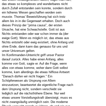
das etwas so komplexes und wunderbares nicht
durch Zufall entstanden sein konnte, sondern durch
ein höheres Wesen geschaffen worden sein
musste. Thomas' Beweisführung hat sich trotz
allem bis in in die Gegenwart erhalten. Doch auch
dieses Prinzip der "prima causa", der ersten
Ursache, hat eine Schwachstelle. Gott ist aus
Nichts entstanden oder war schon immer da (der
ewige Gott). Wenn es möglich ist, das etwas aus
Nichts entsteht oder ewig existiert, ohne Anfang und
ohne Ende, dann kann das genauso für uns und
unser Universum gelten.
Im Konfirmanden-Unterricht griff unser Pastor
darauf zurück. Alles habe einen Anfang, alles
komme von Gott, sagte er. Auf die Frage, wenn
alles von etwas komme, woher dann Gott selbst
komme, kam allerdings die etwas hilflose Antwort
"Danach dürfen wir nicht fragen." Ein
Schöpferwesen als Ursprung von Allem
einzusetzen, beantwortet die eigentliche Frage nach
dem Ursprung nicht, sondern verschiebt sie
lediglich auf die nächsthöhere Ebene. Nur weil
etwas unsere Vorstellungskraft übersteigt, muss es
nicht zwangsläufig unmöglich sein. Die moderne