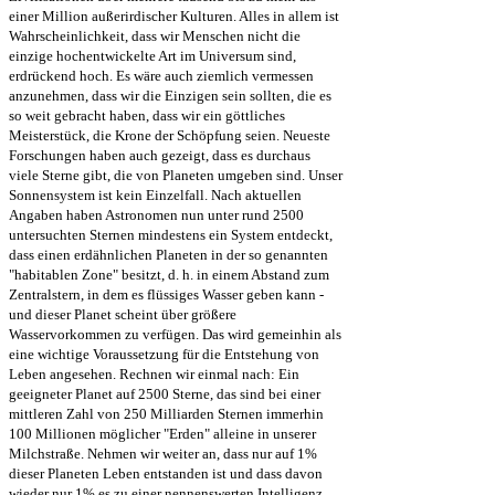
einer Million außerirdischer Kulturen. Alles in allem ist
Wahrscheinlichkeit, dass wir Menschen nicht die
einzige hochentwickelte Art im Universum sind,
erdrückend hoch. Es wäre auch ziemlich vermessen
anzunehmen, dass wir die Einzigen sein sollten, die es
so weit gebracht haben, dass wir ein göttliches
Meisterstück, die Krone der Schöpfung seien. Neueste
Forschungen haben auch gezeigt, dass es durchaus
viele Sterne gibt, die von Planeten umgeben sind. Unser
Sonnensystem ist kein Einzelfall. Nach aktuellen
Angaben haben Astronomen nun unter rund 2500
untersuchten Sternen mindestens ein System entdeckt,
dass einen erdähnlichen Planeten in der so genannten
"habitablen Zone" besitzt, d. h. in einem Abstand zum
Zentralstern, in dem es flüssiges Wasser geben kann -
und dieser Planet scheint über größere
Wasservorkommen zu verfügen. Das wird gemeinhin als
eine wichtige Voraussetzung für die Entstehung von
Leben angesehen. Rechnen wir einmal nach: Ein
geeigneter Planet auf 2500 Sterne, das sind bei einer
mittleren Zahl von 250 Milliarden Sternen immerhin
100 Millionen möglicher "Erden" alleine in unserer
Milchstraße. Nehmen wir weiter an, dass nur auf 1%
dieser Planeten Leben entstanden ist und dass davon
wieder nur 1% es zu einer nennenswerten Intelligenz