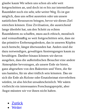
glaube kaum Wir sehen uns schon als sehr weit
fortgeschritten an, und doch ist es bis zur interstellaren
Raumfahrt noch ein sehr, sehr weiter Weg. Es ist gut
möglich, dass uns selbst ausrotten oder um unsere
natürlichen Ressourcen bringen, bevor wir dieses Ziel
erreichen können. Eine Zivilisation, die ausreichend
lange überlebt hat, um den Schritt zu echten
Raumfahrern zu schaffen, muss auch ethisch, moralisch
und vernunftmäßig so weit fortgeschritten sein, dass sie
das primitive Eroberungsdenken, das in unseren Köpfen
noch herrscht, längst überwunden hat. Anders sind die
dazu notwendigen, gewaltigen Anstrengungen kaum zu
bewältigen. Darüber hinaus können wir davon
ausgehen, dass die außerirdischen Besucher eine andere
Atmosphäre bevorzugen, als unsere Erde sie bietet,
ganz abgesehen von den Bakterien und Viren, die für
uns harmlos, für sie aber tödlich sein könnten. Das sie
sich die Erde als Kolone oder Ersatzheimat einverleiben
würden, ist also höchst unwahrscheinlich. Wir wären
vielleicht ein interessantes Forschungsprojekt, aber
Angst müssten wir vor ihnen nicht haben.
Zurück
Weiter