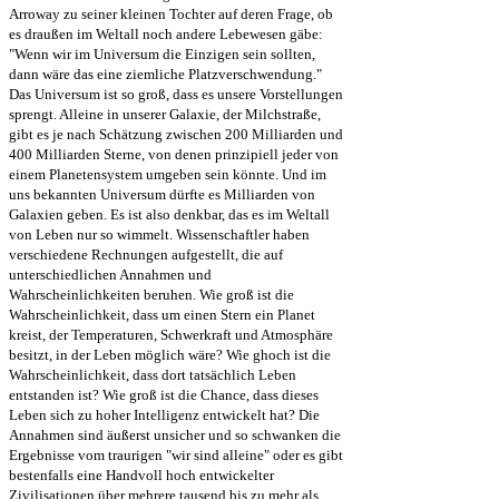
Arroway zu seiner kleinen Tochter auf deren Frage, ob
es draußen im Weltall noch andere Lebewesen gäbe:
"Wenn wir im Universum die Einzigen sein sollten,
dann wäre das eine ziemliche Platzverschwendung."
Das Universum ist so groß, dass es unsere Vorstellungen
sprengt. Alleine in unserer Galaxie, der Milchstraße,
gibt es je nach Schätzung zwischen 200 Milliarden und
400 Milliarden Sterne, von denen prinzipiell jeder von
einem Planetensystem umgeben sein könnte. Und im
uns bekannten Universum dürfte es Milliarden von
Galaxien geben. Es ist also denkbar, das es im Weltall
von Leben nur so wimmelt. Wissenschaftler haben
verschiedene Rechnungen aufgestellt, die auf
unterschiedlichen Annahmen und
Wahrscheinlichkeiten beruhen. Wie groß ist die
Wahrscheinlichkeit, dass um einen Stern ein Planet
kreist, der Temperaturen, Schwerkraft und Atmosphäre
besitzt, in der Leben möglich wäre? Wie ghoch ist die
Wahrscheinlichkeit, dass dort tatsächlich Leben
entstanden ist? Wie groß ist die Chance, dass dieses
Leben sich zu hoher Intelligenz entwickelt hat? Die
Annahmen sind äußerst unsicher und so schwanken die
Ergebnisse vom traurigen "wir sind alleine" oder es gibt
bestenfalls eine Handvoll hoch entwickelter
Zivilisationen über mehrere tausend bis zu mehr als