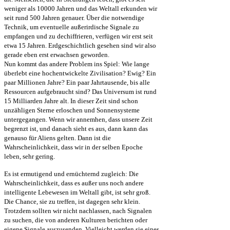
weniger als 10000 Jahren und das Weltall erkunden wir
seit rund 500 Jahren genauer. Über die notwendige
Technik, um eventuelle außerirdische Signale zu
empfangen und zu dechiffrieren, verfügen wir erst seit
etwa 15 Jahren. Erdgeschichtlich gesehen sind wir also
gerade eben erst erwachsen geworden.
Nun kommt das andere Problem ins Spiel: Wie lange
überlebt eine hochentwickelte Zivilisation? Ewig? Ein
paar Millionen Jahre? Ein paar Jahrtausende, bis alle
Ressourcen aufgebraucht sind? Das Universum ist rund
15 Milliarden Jahre alt. In dieser Zeit sind schon
unzähligen Sterne erloschen und Sonnensysteme
untergegangen. Wenn wir annemhen, dass unsere Zeit
begrenzt ist, und danach sieht es aus, dann kann das
genauso für Aliens gelten. Dann ist die
Wahrscheinlichkeit, dass wir in der selben Epoche
leben, sehr gering.
Es ist ermutigend und ernüchternd zugleich: Die
Wahrscheinlichkeit, dass es außer uns noch andere
intelligente Lebewesen im Weltall gibt, ist sehr groß.
Die Chance, sie zu treffen, ist dagegen sehr klein.
Trotzdem sollten wir nicht nachlassen, nach Signalen
zu suchen, die von anderen Kulturen berichten oder
eigene Signale auszusenden. Vielleicht werden sie eines