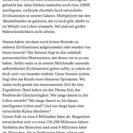
gebracht hat, dann blieben immerhin noch etwa 10000
intelligente, vielleicht ebenfalls hoch entwickelte
Zivilisationen in unserer Galaxis. Multipliziert mit den
Abermilliarden an galaxien, die es noch gibt, dürfte es
im Weltall von Leben wimmeln. Wir sind mit großer
Wahrscheinlichkeit nicht alleine.
Warum haben wir dann noch keinen Kontakt zu
anderen Zivilisationen aufgenommen oder wurden von
ihnen besucht? Die Antwort liegt in den wahrhaft
astronomischen Dimensionen, mit denen wir es zu tun
haben. Selbst wenn es in unserer Milchstraße tausende
außerirdischer Zivilisationen geben sollte, so wären sie
doch weit von einander entfernt. Unser Sonnen system
liegt eher am Rande eines dünneren Spiralarms. Wir
wären nicht gerade das interessanteste Ziel für eine
Expedition. Dann haben wir das Thema Zeit, das
Problem der Gleichzeitigkeit. Wie lange dauert es, bis
Leben entsteht? Wie lange dauert es, bis daraus
intelligentes Leben wird? Und wie lange kann eine
entwickelte Kultur überleben?
Unsere Erde ist etwa 4 Milliarden Jahre alt. Säugertiere
entwickelten sich vor etwa 150-200 Millionen Jahren.
Vorfahren des Menschen sind rund 4 Millionen Jahre
alt. Menschen, die in Siedlungen leben, gibt es seit