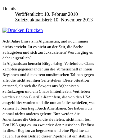
Details
Veröffentlicht: 10. Februar 2010
Zuletzt aktualisiert: 10. November 2013
Drucken
Acht Jahre Einsatz in Afghanistan, und noch immer
nichts erreicht. Ist es nicht an der Zeit, die Sache
aufzugeben und sich zurückzuziehen? Worum ging es
dabei eigentlich?
In Afghanistan herrscht Bürgerkrieg. Verfeindete Clans
kämpfen gegeneinander um die Vorherrschaft in ihren
Regionen und die extrem muslimischen Taliban gegen
alle, die nicht auf ihrer Seite stehen. Diese Situation
entstand, als sich die Sowjets aus Afghanistan
zurückzogen und ein Chaos hinterließen. Vertrieben
wurden sie von Guerilla-Kämpfern, die von den USA
ausgebildet wurden und die nun auf alles schießen, was
keinen Turban trägt. Auch Amerikaner. Sie haben nun
einmal nichts anderes gelernt. Nun werden die
Amerikaner die Geister, die sie riefen, nicht mehr los.
Den USA ging es um zweierlei: den russischen Einfluss
in dieser Region zu begrenzen und eine Pipeline zu
bauen. Für den Betrieb dieser Pipeline ist ein stabiles,