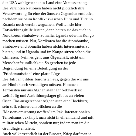
den USA wohlgesonnenes Land eine Voraussetzung.
Die Vereinten Nationen haben nicht plötzlich ihre
Verantwortung für eine der ärmsten Gegenden entdeckt,
nachdem sie beim Konflikt zwischen Hutu und Tutsi in
Ruanda noch vereint wegsahen. Wollten sie hier
Entwicklungshilfe leisten, dann hätten sie das auch in
Nordkorea, Simbabwe, Somalia, Uganda oder im Kongo
machen müssen. Nur, Nordkorea hat die Atombombe,
Simbabwe und Somalia haben nichts Interessantes zu
bieten, und in Uganda und im Kongo sitzen schon die
Chinesen. Nein, es geht ums Ölgeschäft, nicht um
Menschenfreundlichkeit. So gesehen ist jede
Begründung für eine Beteiligung an der
"Friedensmission" eine platte Lüge.
Die Taliban bilden Terroristen aus, gegen die wir uns
am Hindukusch verteidigen müssen. Kommen
Terroristen nur aus Afghanistan? Ihr Netzwerk ist
weitläufig und Ausbildungslager gibt es an vielen
Orten. Das ausgerechnet Afghanistan eine Hochburg
sein soll, erinnert ein bißchen an die
"Massenvernichtungswaffen" im Irak. Internationalen
Terrorismus bekämpft man nicht in einem Land und mit
militärischen Mitteln, sondern nur, indem man im die
Grundlage entzieht.
Auch völkerrechtlich ist der Einsatz, Krieg darf man ja