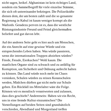
nicht sagen, heikel. Afghanistan ist kein richtiges Land,
sondern ein Sammelbegriff für viele einzelne Stämme,
die sich oft untereinander bekriegen. Die Polizeikräfte
dienen dem, der am besten zahlt und die so genannte
Regierung in Kabul ist kaum weniger korrupt als die
Warlords. Geradezu pervers ist es, dass die westliche
Rüstungsindustrie Freund und Feind gleichermaßen
beliefert und gut davon lebt.
Auf der anderen Seite geht es hier auch um Menschen,
die ein Anrecht auf eine gewisse Würde und ein
entsprechendes Leben haben. Was würde passieren,
wenn die internationalen Truppen abziehen würden?
Friede, Freude, Eierkuchen? Wohl kaum. Die
staatlichen Organe sind zu schwach und zu anfällig für
Korruption, um Sicherheit und Ordnung aufrecht halten
zu können. Das Land würde noch mehr im Chaos
versinken, Schulen würden zu reinen Koranschulen
werden, Mädchen dürften gar nicht mehr zur Schule
gehen. Ein Rückfall ins Mittelalter wäre die Folge.
Können wir es moralisch verantworten und zulassen,
dass dies geschieht? Andererseits: Haben wir ein Recht,
uns in eine fremde Kultur einzumischen? Die
Vorstellungen auf beiden Seiten sind grundsätzlich
verschieden, Abendland und Morgenland treffen