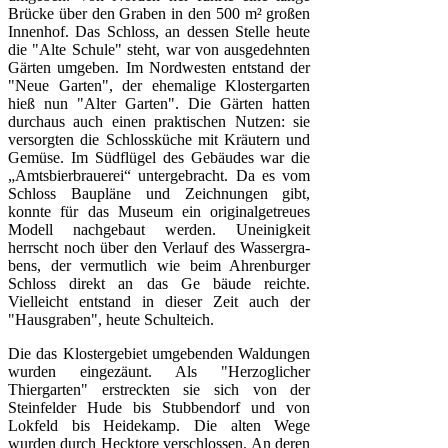
Brücke über den Graben in den 500 m² großen
Innenhof. Das Schloss, an dessen Stelle heute
die "Alte Schule" steht, war von ausge­dehnten
Gärten umgeben. Im Nordwesten entstand der
"Neue Garten", der ehemalige Klostergarten
hieß nun "Alter Garten". Die Gärten hatten
durchaus auch einen praktischen Nutzen: sie
versorgten die Schlossküche mit Kräutern und
Gemüse. Im Südflügel des Gebäudes war die
„Amtsbierbrauerei“ unterge­bracht. Da es vom
Schloss Bau­pläne und Zeichnungen gibt,
konnte für das Museum ein origi­nalgetreues
Modell nachgebau
t werden. Uneinigkeit
herrscht noch über den Verlauf des Wassergra­
bens, der ver­mutlich wie beim Ahrenbur­ger
Schloss
direkt an d
as Ge
bäude reichte.
Vielleicht entstand in dieser Zeit auch der
"Hausgraben", heute Schulteich.
Die das Klostergebiet umgebenden Wal­dungen
wurden
eingezäunt. Als "Herzog­licher
Thiergar­ten" erstreckten sie sich von der
Steinfelder Hude bis Stubbendorf und von
Lokfeld bis Heidekamp. Die alten Wege
wurden durch Hecktore verschlos­sen. An deren