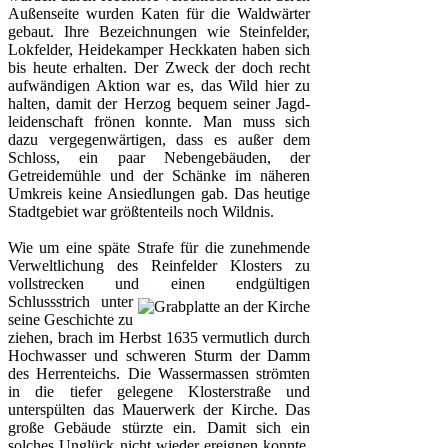
Außenseite wurden Katen für die Waldwär­ter
gebaut. Ihre Bezeichnungen wie Steinfelder,
Lokfelder, Heidekamper Heckkaten haben sich
bis heute erhalten. Der Zweck der doch recht
aufwändigen Aktion war es, das Wild hier zu
halten, damit der Herzog bequem seiner Jagd­
leidenschaft frönen konnte. Man muss sich
dazu vergegenwärtigen, dass es außer dem
Schloss, ein paar Nebengebäuden, der
Getreidemühle und der Schänke im näheren
Um­kreis keine Ansiedlungen gab. Das heutige
Stadtgebiet war größtenteils noch Wildnis.
Wie um eine späte Strafe für die zunehmende
Verweltlichung des Rein­felder Klosters zu
vollstrecken und einen endgültigen
Schlussstrich unter
seine Geschichte zu
ziehen, brach im Herbst 1635 vermutlich durch
Hochwasser und schweren Sturm der Damm
des Herrenteichs. Die Wassermassen strömten
in die tie­fer gelegene Klosterstraße und
unterspülten das Mauerwerk der Kirche. Das
große Gebäude stürzte ein. Damit sich ein
solches Unglück nicht wieder ereignen konnte,