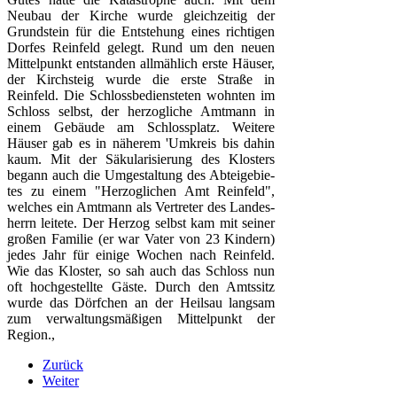
Neubau der Kirche wurde gleichzeitig der
Grund­stein für die Entstehung eines richtigen
Dorfes Reinfeld gelegt. Rund um den neuen
Mit­telpunkt entstanden allmählich erste Häuser,
der Kirchsteig wurde die erste Straße in
Reinfeld. Die Schlossbediensteten wohnten im
Schloss selbst, der herzog­liche Amtmann in
einem Gebäude am Schloss­platz. Weitere
Häuser gab es in näherem 'Umkreis bis dahin
kaum. Mit der Säkularisierung des Klosters
begann auch die Umgestaltung des Abteigebie­
tes zu einem "Her­zoglichen Amt Reinfeld",
welches ein Amtmann als Ver­treter des Landes­
herrn leitete. Der Herzog selbst kam mit seiner
großen Familie (er war Vater von 23 Kindern)
jedes Jahr für einige Wochen nach Reinfeld.
Wie das Kloster, so sah auch das Schloss nun
oft hoch­gestellte Gäste. Durch den Amts­sitz
wurde das Dörfchen an der Heilsau langsam
zum verwaltungsmäßigen Mittelpunkt der
Region.,
Zurück
Weiter