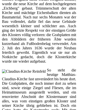
wurde die neue Kirche auf dem hochgele­genen
„Eichberg" gebaut. Trümmerschutt der alten
Kir­che und mächtige Eichenbalken dienten als
Bau­material. Nach nur sechs Monaten war der
Bau vollendet, dafür fiel das neue Gebäude
wesentlich klei­ner und schlichter aus. Auch
ging der letzte Respekt vor der einstigen Größe
des Klosters völlig verloren: die Grab­platten mit
den Abbildern der früheren Äbte wurden
kurzerhand als Fußbodenbelag verwendet. Am
2. Juli des Jahres 1636 wurde der Neubau
feierlich geweiht. Eigentlich war sie nur als
Notkirche gedacht, doch die Klosterkirche
wurde nie wieder aufgebaut.
So steht die
heutige Matthias-
Claudius-Kirche fast unverändert bis heute dort.
Die Grabplatten, die noch immer dort zu sehen
sind, sowie einige Zie­gel und Fliesen, die im
Heimatmuseum ausge­stellt werden, und ein
renovier­ter Abschnitt der Klostermauer sind
alles, was vom einstigen großen Kloster und
seiner Kirche übrig geblieben ist. Doch ein
Gutes hatte die Kata­strophe auch: Mit dem