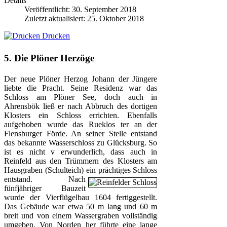
Details
Veröffentlicht: 30. September 2018
Zuletzt aktualisiert: 25. Oktober 2018
Drucken
5. Die Plöner Herzöge
Der neue Plöner Herzog Johann der Jüngere
liebte die Pracht. Seine Residenz war das
Schloss am Plöner See, doch auch in
Ahrensbök ließ er nach Abbruch des dortigen
Klosters ein Schloss errichten. Ebenfalls
aufgehoben wurde das Rueklos
ter an der
Flensburger Förde. An seiner Stelle entstand
das bekannte Wasserschloss zu Glücksburg. So
ist es nicht v
erwunderlich, dass auch in
Reinfeld aus den Trümmern des Klosters am
Hausgraben (Schulteich) ein prächtiges Schloss
en
tstand. Nach
fünfjähriger Bauzeit
wurde der Vierflügelbau 1604 fertiggestellt.
Das Gebäude war etwa 50 m lang und 60 m
breit und von einem Wassergraben vollständig
umgeben. Von Norden her führte eine lange